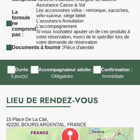
Assurance Casse & Vol
Les accessoires vélos : remorque, sacoches,
La
vélo-suiveur, siège bébé
formule
L'assurance Annulation
ne
L'accompagnement
comprend
Si vous souhaitez ajouter un de ces produits à
pas :
votre réservation, merci de le spécifier lors de
votre demande de réservation
Documents à fournir :
Pièce d'identité
Durée :
Accompagnateur adulte :
Confirmation :
5 jour(s)
Obligatoire
Immédiate
LIEU DE RENDEZ-VOUS
15 Place De La Cité,
42220, BOURG ARGENTAL, FRANCE