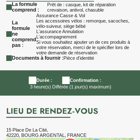
La formule
Prêt de : casque, kit de réparation
comprend :
crevaison, antivol, chasuble
Assurance Casse & Vol
Les accessoires vélos : remorque, sacoches,
La
vélo-suiveur, siège bébé
formule
L'assurance Annulation
ne
L'accompagnement
comprend
Si vous souhaitez ajouter un de ces produits à
pas :
votre réservation, merci de le spécifier lors de
votre demande de réservation
Documents à fournir :
Pièce d'identité
Durée :
Confirmation :
3 heure(s)
Différée (1 jour(s) maximum)
LIEU DE RENDEZ-VOUS
15 Place De La Cité,
42220, BOURG ARGENTAL, FRANCE