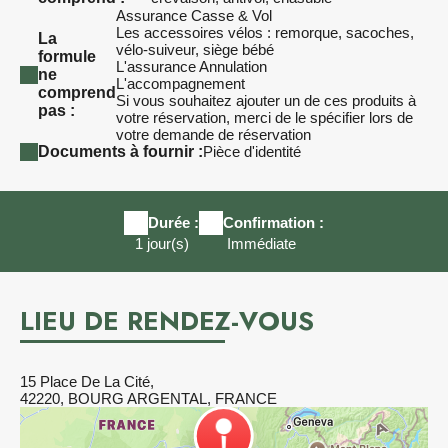
Assurance Casse & Vol
Les accessoires vélos : remorque, sacoches,
La
vélo-suiveur, siège bébé
formule
L'assurance Annulation
ne
L'accompagnement
comprend
Si vous souhaitez ajouter un de ces produits à
pas :
votre réservation, merci de le spécifier lors de
votre demande de réservation
Documents à fournir :
Pièce d'identité
Durée :
Confirmation :
1 jour(s)
Immédiate
LIEU DE RENDEZ-VOUS
15 Place De La Cité,
42220, BOURG ARGENTAL, FRANCE